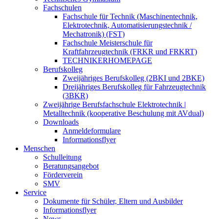
Fachschulen
Fachschule für Technik (Maschinentechnik,
Elektrotechnik, Automatisierungstechnik /
Mechatronik) (FST)
Fachschule Meisterschule für
Kraftfahrzeugtechnik (FRKR und FRKRT)
TECHNIKERHOMEPAGE
Berufskolleg
Zweijähriges Berufskolleg (2BKI und 2BKE)
Dreijähriges Berufskolleg für Fahrzeugtechnik
(3BKR)
Zweijährige Berufsfachschule Elektrotechnik |
Metalltechnik (kooperative Beschulung mit AVdual)
Downloads
Anmeldeformulare
Informationsflyer
Menschen
Schulleitung
Beratungsangebot
Förderverein
SMV
Service
Dokumente für Schüler, Eltern und Ausbilder
Informationsflyer
News