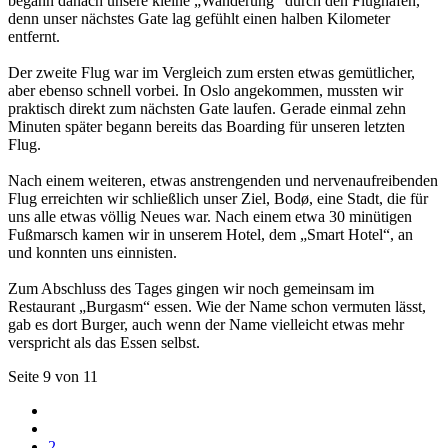
begann danach unsere kleine „Wanderung“ durch den Flughafen,
denn unser nächstes Gate lag gefühlt einen halben Kilometer
entfernt.
Der zweite Flug war im Vergleich zum ersten etwas gemütlicher,
aber ebenso schnell vorbei. In Oslo angekommen, mussten wir
praktisch direkt zum nächsten Gate laufen. Gerade einmal zehn
Minuten später begann bereits das Boarding für unseren letzten
Flug.
Nach einem weiteren, etwas anstrengenden und nervenaufreibenden
Flug erreichten wir schließlich unser Ziel, Bodø, eine Stadt, die für
uns alle etwas völlig Neues war. Nach einem etwa 30 minütigen
Fußmarsch kamen wir in unserem Hotel, dem „Smart Hotel“, an
und konnten uns einnisten.
Zum Abschluss des Tages gingen wir noch gemeinsam im
Restaurant „Burgasm“ essen. Wie der Name schon vermuten lässt,
gab es dort Burger, auch wenn der Name vielleicht etwas mehr
verspricht als das Essen selbst.
Seite 9 von 11
2